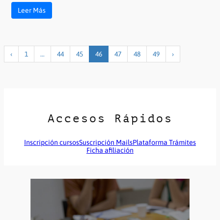
Leer Más
‹
1
…
44
45
46
47
48
49
›
Accesos Rápidos
Inscripción cursos
Suscripción Mails
Plataforma Trámites
Ficha afiliación