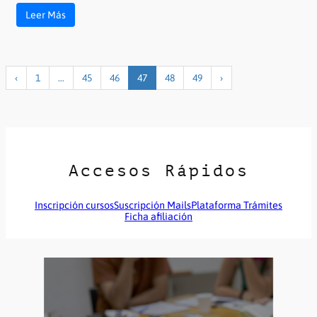
Leer Más
‹
1
…
45
46
47
48
49
›
Accesos Rápidos
Inscripción cursos
Suscripción Mails
Plataforma Trámites
Ficha afiliación