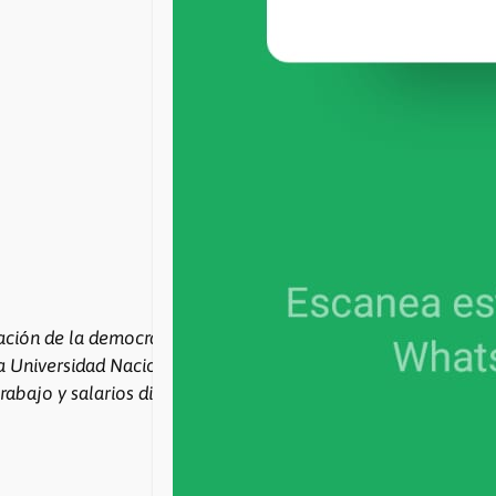
ación de la democracia, COAD es el gremio de todxs lxs
a Universidad Nacional de Rosario. Con democracia sindical,
rabajo y salarios dignos y siempre bregamos por la