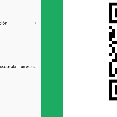
Buscar
Facebook
Twitter
Instagram
YouTube
WhatsApp
ación
a, se abrieron espacios para afiliadxs, familiares directos y no