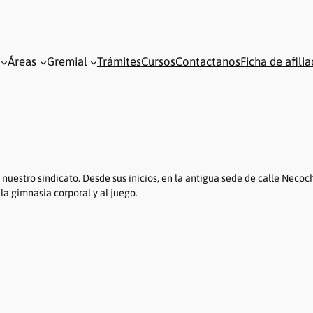
Áreas
Gremial
Trámites
Cursos
Contactanos
Ficha de afili
uestro sindicato. Desde sus inicios, en la antigua sede de calle Necoche
 la gimnasia corporal y al juego.