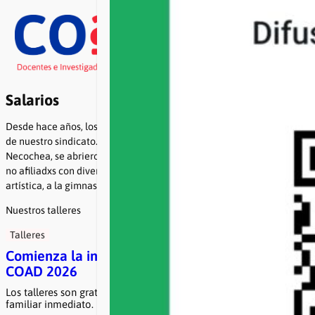
Saltar
al
contenido
Buscar
Facebook
Twitter
Instagram
YouTube
WhatsA
Salarios
Desde hace años, los talleres de la COAD son una marca registrada
de nuestro sindicato. Desde sus inicios, en la antigua sede de calle
Necochea, se abrieron espacios para afiliadxs, familiares directos y
no afiliadxs con diversas propuestas vinculadas a la expresión
artística, a la gimnasia corporal y al juego.
Nuestros talleres
Talleres
Comienza la inscripción a los talleres de la
COAD 2026
Los talleres son gratuitos para afiliadxs a COAD y su grupo
familiar inmediato. Para lxs no afiliadxs tienen un costo …