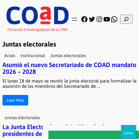
Saltar
al
contenido
Buscar
Facebook
Twitter
Instagram
YouTube
WhatsA
Juntas electorales
Actas
Institucional
Juntas electorales
Asumió el nuevo Secretariado de COAD mandato
2026 – 2028
El lunes 18 de mayo se reunió la junta electoral para formalizar la
asunción de lxs miembros del Secretariado de …
Leer Más
Juntas electorales
La Junta Electoral aprobó el listado de
presidentes de mesa para los comicios