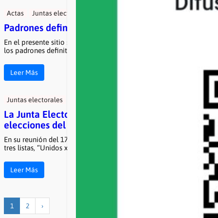
Actas
Juntas electorales
noticias
Padrones definitivos elecciones de COAD 2026
En el presente sitio se encuentran publicados en su versión digital
los padrones definitivos firmados por la Junta Electoral de …
Leer Más
Juntas electorales
La Junta Electoral oficializó las listas para las
elecciones del 6 y 7 de mayo
En su reunión del 17 de marzo, la Junta Electoral oficializó las
tres listas, “Unidos x COAD. Universidad Pública Siempre”, …
Leer Más
1
2
›