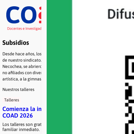
Saltar
al
contenido
Buscar
Facebook
Twitter
Instagram
YouTube
WhatsA
Subsidios
Desde hace años, los talleres de la COAD son una marca registrada
de nuestro sindicato. Desde sus inicios, en la antigua sede de calle
Necochea, se abrieron espacios para afiliadxs, familiares directos y
no afiliadxs con diversas propuestas vinculadas a la expresión
artística, a la gimnasia corporal y al juego.
Nuestros talleres
Talleres
Comienza la inscripción a los talleres de la
COAD 2026
Los talleres son gratuitos para afiliadxs a COAD y su grupo
familiar inmediato. Para lxs no afiliadxs tienen un costo …