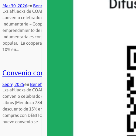
Mar 30, 2026
en
Beneficios
Lxs afiliadxs de COAD cuentan con un nuevo beneficio gracias al
convenio celebrado entre nuestra asociación y Carpincho
Indumentaria – Cooperativa de Trabajo Mundo Textil, un
emprendimiento de ropa nacional a precios populares. La
indumentaria es confeccionada por trabajadorxs de la economía
popular. La cooperativa ofrece a nuestrxs afiliadxs un descuento de
10% en…
Convenio con librería El Juguete Rabioso
Sep 9, 2025
en
Beneficios
Lxs afiliadxs de COAD cuentan con un nuevo beneficio gracias al
convenio celebrado entre nuestra asociación y El Juguete Rabioso
Libros (Mendoza 784). La librería ofrece a nuestrxs afiliadxs un
descuento de 15% en PAGO EFECTIVO y 10% de descuento en
compras con DÉBITO o TARJETA DE CRÉDITO en una cuota. Este
nuevo convenio se…