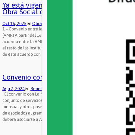
Ya está vigente el nuevo convenio entre la
Obra Social de la UNR y AMR
Oct 16, 2025
en
Obra Social UNR
1 – Convenio entre la OSUNR y la Asociación Médica de Rosario
(AMR) A partir del 16 de octubre de 2025 se puso en vigencia un
acuerdo entre la AMR y la OSUNR, sin perjuicio de los convenios con
el resto de las Instituciones (grupo Oroño, Gamma, etc). La novedad
de este acuerdo con AMR…
Convenio con La Mutual de AMR
Ago 7, 2024
en
Beneficios
El convenio con La Mutual de AMR otorga a nuestros afiliadxs un
conjunto de servicios. Algunos de ellos están incluidos en la cuota
mensual y otros poseen tarifas accesibles para nuestra comunidad
de asociados al gremio. Para acceder a ellos, el o la interesada
deberá asociarse a AMR. Para ello tendrá que dirigirse a…