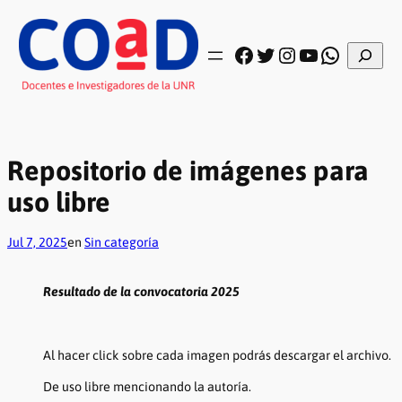
Saltar
al
contenido
Buscar
Facebook
Twitter
Instagram
YouTube
WhatsA
Repositorio de imágenes para
uso libre
Jul 7, 2025
en
Sin categoría
Resultado de la convocatoria 2025
Al hacer click sobre cada imagen podrás descargar el archivo.
De uso libre mencionando la autoría.