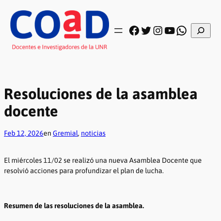
Saltar
al
contenido
Buscar
Facebook
Twitter
Instagram
YouTube
WhatsA
Resoluciones de la asamblea
docente
Feb 12, 2026
en
Gremial
, 
noticias
El miércoles 11/02 se realizó una nueva Asamblea Docente que
resolvió acciones para profundizar el plan de lucha.
Resumen de las resoluciones de la asamblea.