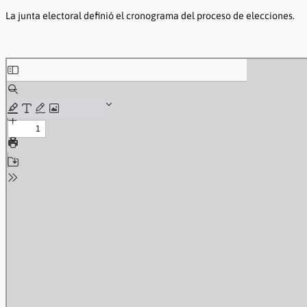
La junta electoral definió el cronograma del proceso de elecciones.
Skip
to
PDF
content