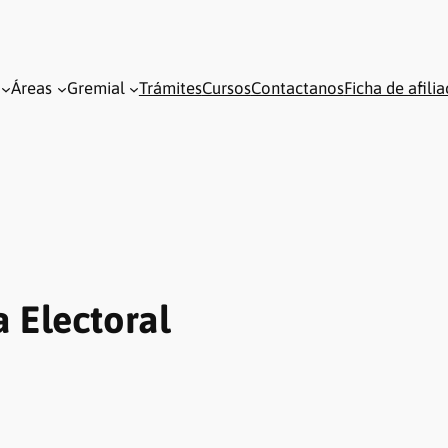
Áreas
Gremial
Trámites
Cursos
Contactanos
Ficha de afili
a Electoral