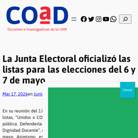
Saltar
al
contenido
Buscar
Facebook
Twitter
Instagram
YouTube
WhatsA
La Junta Electoral oficializó las
listas para las elecciones del 6 y
7 de mayo
Mar 17, 2026
en
Juntas electorales
En su reunión del 17 de marzo, la Junta Electoral oficializó las tres
listas, “Unidos x COAD. Universidad Pública Siempre”, “Educación
pública. Defenderla para transformarla” y “Democracia Sindical y
Dignidad Docente”, que se presentarán en los comicios del 6 y 7 de
mayo. Asimismo, estableció modificaciones, altas y bajas en el