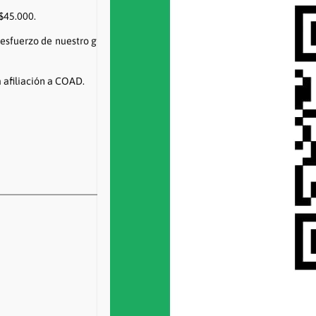
 $45.000.
e esfuerzo de nuestro gremio ya que, como todxs sabemos, los ingresos
a afiliación a COAD.