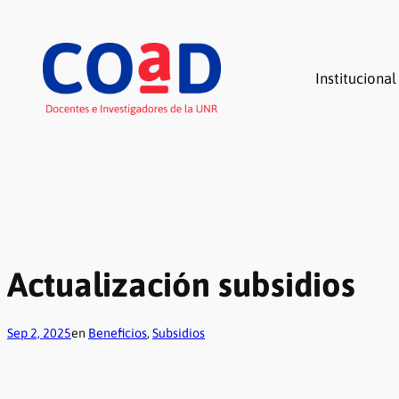
Saltar
al
contenido
Institucional
Actualización subsidios
Sep 2, 2025
en
Beneficios
, 
Subsidios