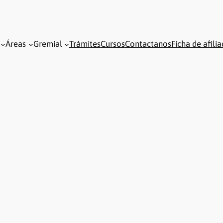
Áreas
Gremial
Trámites
Cursos
Contactanos
Ficha de afili