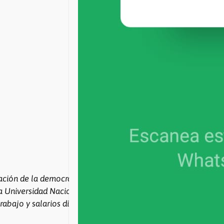
ación de la democracia, COAD es el gremio de todxs lxs
a Universidad Nacional de Rosario. Con democracia sindical,
rabajo y salarios dignos y siempre bregamos por la