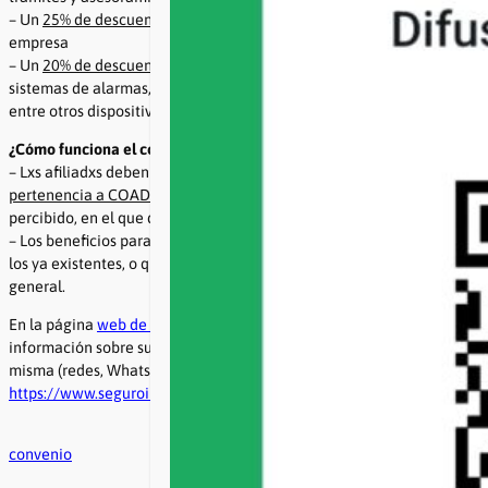
– Un
25% de descuento
en todas las líneas de seguros que ofrece la
empresa
– Un
20% de descuento
en la instalación de cualquiera de los
sistemas de alarmas, cámaras de seguridad, cerraduras electrónicas,
entre otros dispositivos disponibles.
¿Cómo funciona el convenio?
– Lxs afiliadxs deben
acreditar frente a la aseguradora su
pertenencia a COAD mediante el recibo de sueldo
del último salario
percibido, en el que debe constar el descuento del aporte sindical.
– Los beneficios para lxs afiliadxs a COAD son complementarios de
los ya existentes, o que se creen en el futuro, para el público en
general.
En la página
web de la aseguradora
se encuentra disponible más
información sobre sus servicios y los canales de contacto con la
misma (redes, WhatsApp, entre otros)
https://www.segurointeligente.com.ar/
convenio