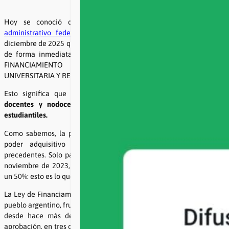
Hoy se conoció que la sala III de
la cámara contensioso
administrativo federal confirmó la
medida cautelar
dictada en
diciembre de 2025 que ordena al poder ejecutivo nacional a cumplir
de forma inmediata con los artículos 5 y 6 de la ley 27795 de
FINANCIAMIENTO DE LA EDUCACIÓN DE LA EDUCACIÓN
UNIVERSITARIA Y RECOMPOSICIÓN SALARIO DOCENTE.
Esto significa que
el gobierno debe actualizar los salarios de
docentes y nodocentes universitarios y recomponer las becas
estudiantiles.
Como sabemos, la política salarial del Gobierno de Milei llevó el
poder adquisitivo de nuestros sueldos a un deterioro sin
precedentes. Solo para recuperar el nivel salarial que teníamos en
noviembre de 2023, el Gobierno debe aumentarnos los salarios en
un 50%: esto es lo que el Gobierno nos debe por ley.
La Ley de Financiamiento Universitario es una conquista de todo el
pueblo argentino, fruto de un largo camino de lucha que sostenemos
desde hace más de dos años en las calles y en las aulas. Su
aprobación, en tres ocasiones, por parte del Congreso Nacional es el