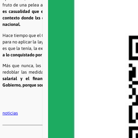
fruto de una pelea a la que le ponemos el cuerpo todos los días.
No
es casualidad que el presente fallo judicial salga, además, en un
contexto donde lxs docentes profundizamos nuestro plan de lucha
nacional.
Hace tiempo que el Gobierno ya no tiene excusas políticas legítimas
para no aplicar la lay. Con este fallo judicial Milei acaba de perder, si
es que la tenía, la excusa judicial.
La violación sistemática a la ley y
a lo conquistado por todo el pueblo se tiene que terminar.
Más que nunca, lxs docentes junto a toda la comunidad debemos
redoblar las medidas de fuerza y las acciones:
la recomposición
salarial y el financiamiento universitario son una deuda del
Gobierno, porque son ley.
noticias