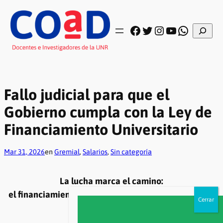
Saltar
al
contenido
Buscar
Facebook
Twitter
Instagram
YouTube
WhatsA
Fallo judicial para que el
Gobierno cumpla con la Ley de
Financiamiento Universitario
Mar 31, 2026
en
Gremial
, 
Salarios
, 
Sin categoría
La lucha marca el camino:
el financiamiento universitario es una deuda porque
es ley